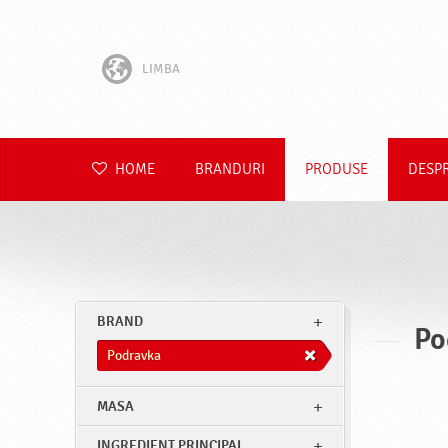
LIMBA
English
Hrvatski
HOME
BRANDURI
PRODUSE
DESP
Slovenščina
Čeština
Slovenčina
BRAND
Po
Polski
Podravka
Deutsch
MASA
INGREDIENT PRINCIPAL