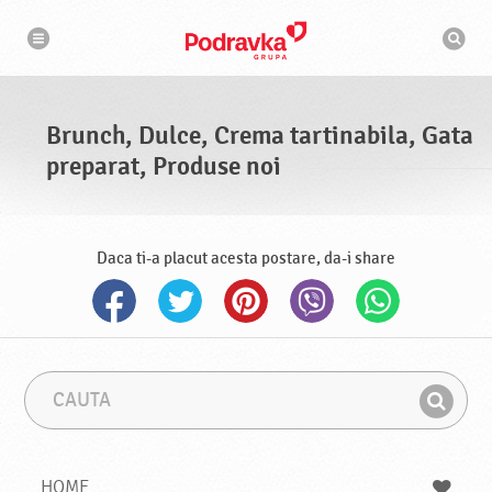
N
M
a
o
v
t
i
g
o
a
r
r
d
e
e
Brunch, Dulce, Crema tartinabila, Gata
c
a
preparat, Produse noi
u
t
a
r
e
Daca ti-a placut acesta postare, da-i share
C
F
a
r
G
u
a
a
t
z
a
a
s
HOME