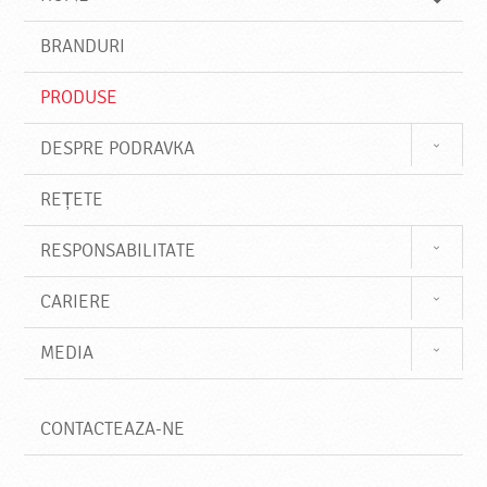
e
s
BRANDURI
t
e
PRODUSE
DESPRE PODRAVKA
REȚETE
RESPONSABILITATE
CARIERE
MEDIA
CONTACTEAZA-NE