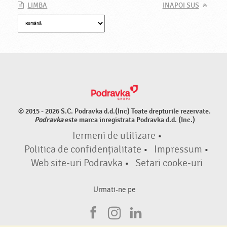
LIMBA
INAPOI SUS
© 2015 - 2026 S.C. Podravka d.d.(Inc) Toate drepturile rezervate.
Podravka
este marca inregistrata Podravka d.d. (Inc.)
Termeni de utilizare
•
Politica de confidențialitate
•
Impressum
•
Web site-uri Podravka
•
Setari cooke-uri
Urmati-ne pe
F
I
L