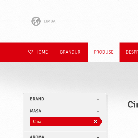
LIMBA
English
Hrvatski
HOME
BRANDURI
PRODUSE
DESP
Slovenščina
Čeština
Slovenčina
BRAND
Ci
Polski
MASA
Deutsch
Cina
AROMA