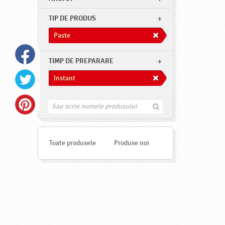
TIP DE PRODUS
Paste
TIMP DE PREPARARE
Instant
G
a
s
e
s
Toate produsele
Produse noi
t
e