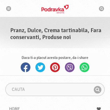
N
M
a
o
v
t
i
g
o
a
r
r
d
e
e
Pranz, Dulce, Crema tartinabila, Fara
c
a
conservanti, Produse noi
u
t
a
r
e
Daca ti-a placut acesta postare, da-i share
C
F
a
r
G
u
a
a
t
z
a
a
s
HOME