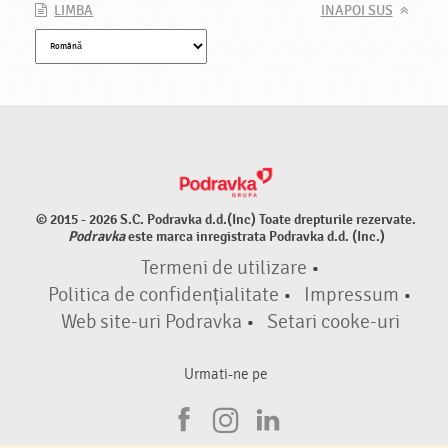
LIMBA
INAPOI SUS
© 2015 - 2026 S.C. Podravka d.d.(Inc) Toate drepturile rezervate.
Podravka
este marca inregistrata Podravka d.d. (Inc.)
Termeni de utilizare
•
Politica de confidențialitate
•
Impressum
•
Web site-uri Podravka
•
Setari cooke-uri
Urmati-ne pe
F
I
L