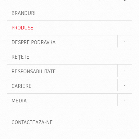
e
s
BRANDURI
t
e
PRODUSE
DESPRE PODRAVKA
REȚETE
RESPONSABILITATE
CARIERE
MEDIA
CONTACTEAZA-NE