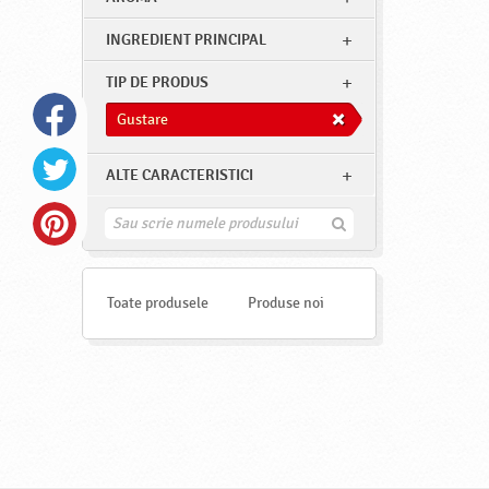
INGREDIENT PRINCIPAL
TIP DE PRODUS
Gustare
ALTE CARACTERISTICI
G
a
s
e
s
Toate produsele
Produse noi
t
e