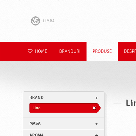
LIMBA
English
Hrvatski
HOME
BRANDURI
PRODUSE
DESP
Slovenščina
Čeština
Slovenčina
BRAND
Li
Polski
Lino
Deutsch
MASA
AROMA