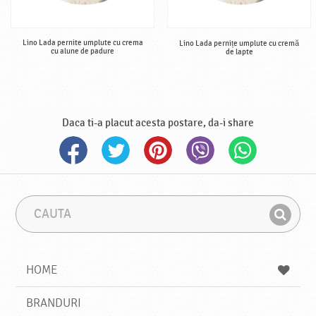
Lino Lada pernite umplute cu crema
Lino Lada pernițe umplute cu cremă
cu alune de padure
de lapte
Daca ti-a placut acesta postare, da-i share
C
F
a
r
G
u
a
a
t
z
a
a
s
HOME
e
s
BRANDURI
t