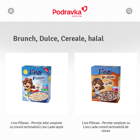
N
M
a
o
v
t
i
g
o
a
r
r
d
e
e
Brunch, Dulce, Cereale, halal
c
a
u
t
a
r
e
Lino Pillows - Pernițe albe umplute
Lino Pillows - Pernițe umplute cu
cu cremă tartinabilă Lino Lada lapte
Lino Lada cremă tartinabilă de
cacao