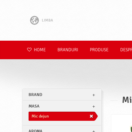
LIMBA
English
Hrvatski
HOME
BRANDURI
PRODUSE
DESP
Slovenščina
Čeština
Slovenčina
BRAND
Mi
Polski
MASA
Deutsch
Mic dejun
AROMA