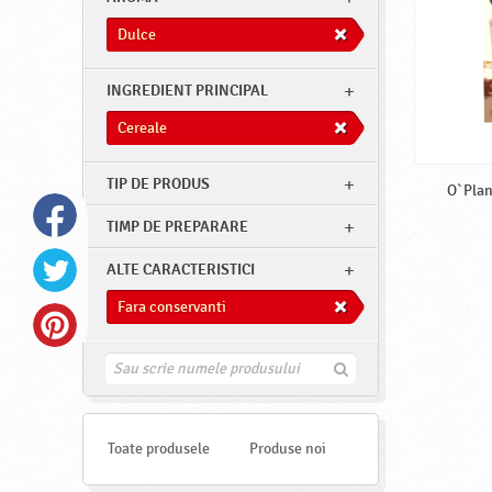
Dulce
INGREDIENT PRINCIPAL
Cereale
TIP DE PRODUS
O`Plan
TIMP DE PREPARARE
ALTE CARACTERISTICI
Fara conservanti
G
a
s
e
s
Toate produsele
Produse noi
t
e