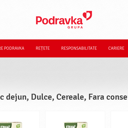
RE PODRAVKA
REȚETE
RESPONSABILITATE
CARIERE
c dejun, Dulce, Cereale, Fara conse