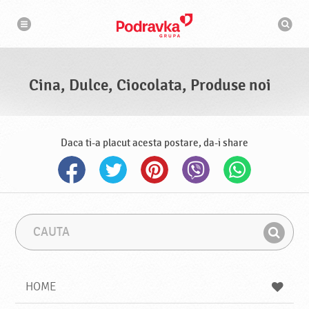
N
M
a
o
v
t
i
g
o
a
r
r
d
e
e
Cina, Dulce, Ciocolata, Produse noi
c
a
u
t
a
r
Daca ti-a placut acesta postare, da-i share
e
C
F
a
r
G
u
a
a
t
z
a
a
s
HOME
e