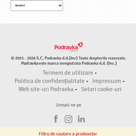
© 2015 - 2026 S.C. Podravka d.d.(Inc) Toate drepturile rezervate.
Podravka
este marca inregistrata Podravka d.d. (Inc.)
Termeni de utilizare
•
Politica de confidențialitate
•
Impressum
•
Web site-uri Podravka
•
Setari cooke-uri
Urmati-ne pe
F
I
L
a
n
i
Filtru de cautare a produselor