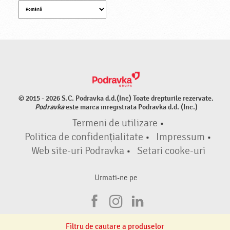
© 2015 - 2026 S.C. Podravka d.d.(Inc) Toate drepturile rezervate.
Podravka
este marca inregistrata Podravka d.d. (Inc.)
Termeni de utilizare
•
Politica de confidențialitate
•
Impressum
•
Web site-uri Podravka
•
Setari cooke-uri
Urmati-ne pe
F
I
L
a
n
i
Filtru de cautare a produselor