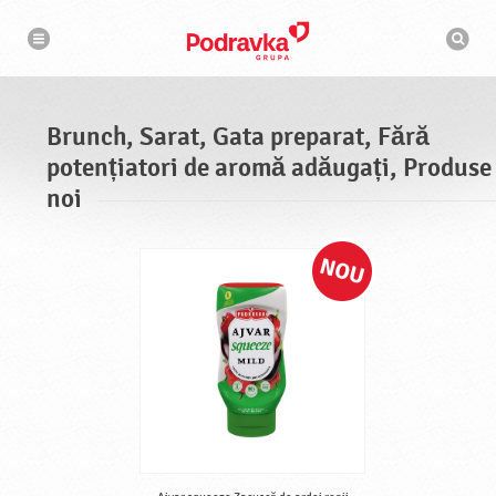
N
M
a
o
v
t
i
g
o
a
r
r
d
e
e
Brunch, Sarat, Gata preparat, Fără
c
a
potențiatori de aromă adăugați, Produse
u
t
noi
a
r
e