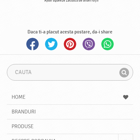
Ajvar squeeze Zacuscă de ardei roșii
Daca ti-a placut acesta postare, da-i share
C
F
a
r
G
u
a
a
t
z
a
a
s
HOME
e
s
BRANDURI
t
e
PRODUSE