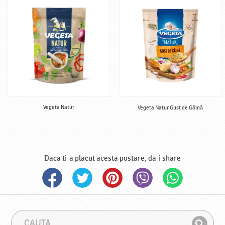
Vegeta Natur
Vegeta Natur Gust de Găină
Daca ti-a placut acesta postare, da-i share
C
F