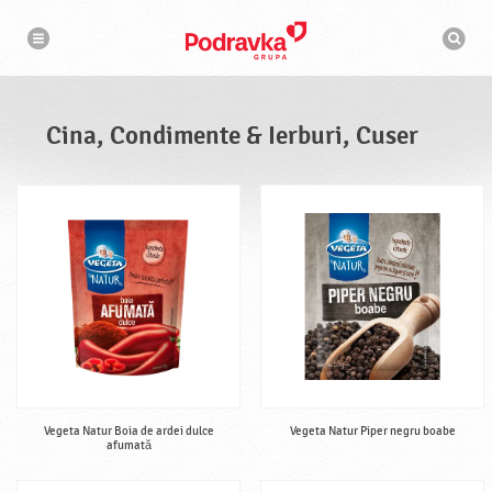
N
M
a
o
v
t
i
g
o
a
r
r
d
e
e
Cina, Condimente & Ierburi, Cuser
c
a
u
t
a
r
e
Vegeta Natur Boia de ardei dulce
Vegeta Natur Piper negru boabe
afumată