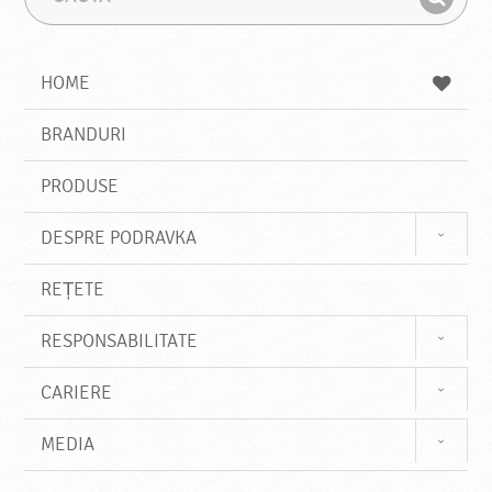
a
r
G
u
a
a
t
z
a
a
s
HOME
e
s
BRANDURI
t
e
PRODUSE
DESPRE PODRAVKA
REȚETE
RESPONSABILITATE
CARIERE
MEDIA