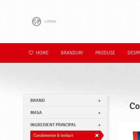
LIMBA
English
Hrvatski
HOME
BRANDURI
PRODUSE
DESP
Slovenščina
Čeština
Slovenčina
BRAND
Co
Polski
MASA
Deutsch
INGREDIENT PRINCIPAL
Condimente & Ierburi