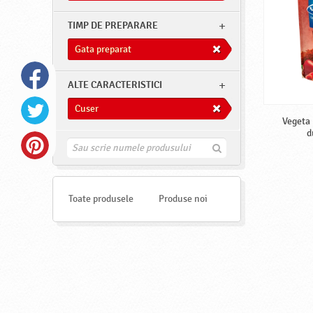
TIMP DE PREPARARE
Gata preparat
ALTE CARACTERISTICI
Cuser
Vegeta 
d
G
a
s
e
s
Toate produsele
Produse noi
t
e