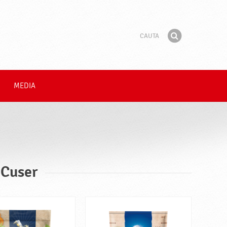
Cauta
Fraza
Gaseste
MEDIA
 Cuser