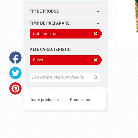
TIP DE PRODUS
TIMP DE PREPARARE
Gata preparat
ALTE CARACTERISTICI
Cuser
G
a
s
e
s
Toate produsele
Produse noi
t
e