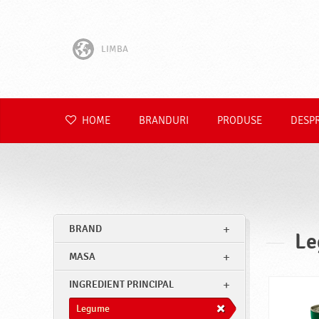
LIMBA
English
Hrvatski
HOME
BRANDURI
PRODUSE
DESP
Slovenščina
Čeština
Slovenčina
BRAND
Le
Polski
MASA
Deutsch
INGREDIENT PRINCIPAL
Legume