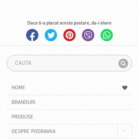
Daca ti-a placut acesta postare, da-i share
C
F
a
r
G
u
a
a
t
z
a
a
s
HOME
e
s
BRANDURI
t
e
PRODUSE
DESPRE PODRAVKA