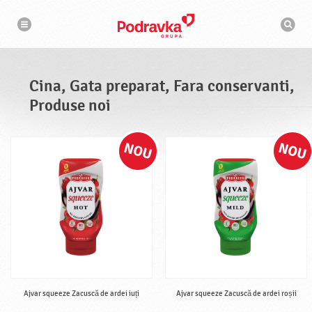
N
M
a
o
v
t
i
g
o
a
r
r
d
e
e
Cina, Gata preparat, Fara conservanti,
c
a
Produse noi
u
t
a
r
e
Ajvar squeeze Zacuscă de ardei iuți
Ajvar squeeze Zacuscă de ardei roșii