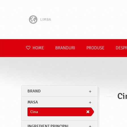
LIMBA
English
Hrvatski
HOME
BRANDURI
PRODUSE
DESP
Slovenščina
Čeština
Slovenčina
BRAND
Ci
Polski
MASA
Deutsch
Cina
INGREDIENT PRINCIPAL