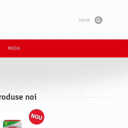
Cauta
Fraza
Gaseste
MEDIA
roduse noi