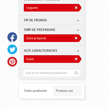
Legume
TIP DE PRODUS
TIMP DE PREPARARE
Gata preparat
ALTE CARACTERISTICI
halal
G
a
s
e
s
Toate produsele
Produse noi
t
e