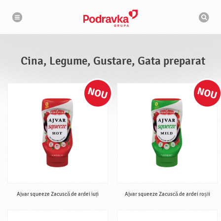
N
M
a
o
v
t
i
g
o
a
r
r
d
e
e
Cina, Legume, Gustare, Gata preparat
c
a
u
t
a
r
e
Ajvar squeeze Zacuscă de ardei iuți
Ajvar squeeze Zacuscă de ardei roșii