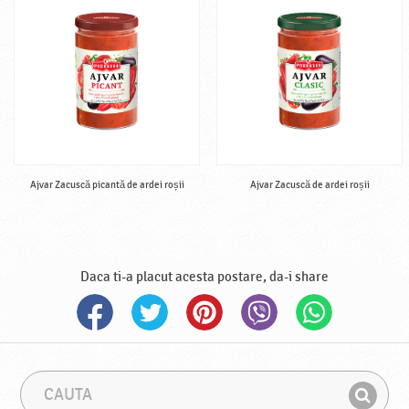
Ajvar Zacuscă picantă de ardei roșii
Ajvar Zacuscă de ardei roșii
Daca ti-a placut acesta postare, da-i share
C
F