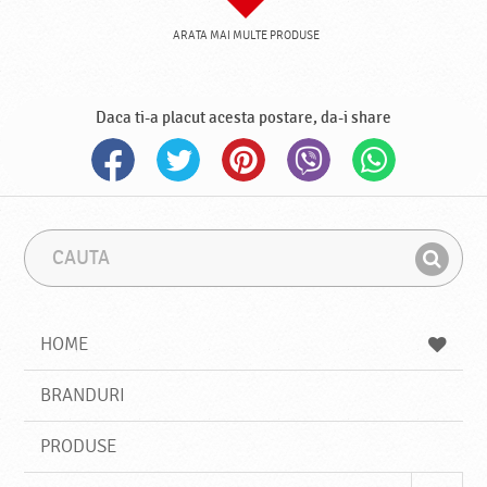
ARATA MAI MULTE PRODUSE
Daca ti-a placut acesta postare, da-i share
C
F
a
r
G
u
a
a
t
z
a
a
s
HOME
e
s
BRANDURI
t
e
PRODUSE