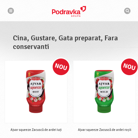
N
M
a
o
v
t
i
g
o
a
r
r
d
e
e
Cina, Gustare, Gata preparat, Fara
c
a
conservanti
u
t
a
r
e
Ajvar squeeze Zacuscă de ardei iuți
Ajvar squeeze Zacuscă de ardei roșii