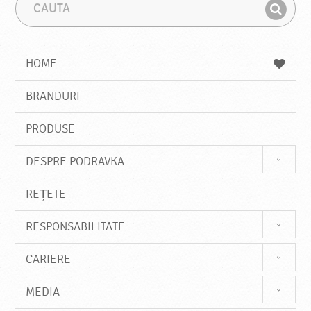
C
F
a
r
G
u
a
a
t
z
a
a
s
HOME
e
s
BRANDURI
t
e
PRODUSE
DESPRE PODRAVKA
REȚETE
RESPONSABILITATE
CARIERE
MEDIA