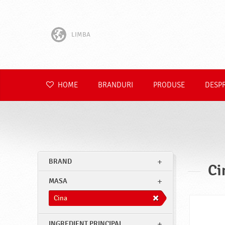
LIMBA
English
Hrvatski
HOME
BRANDURI
PRODUSE
DESP
Slovenščina
Čeština
Slovenčina
BRAND
Ci
Polski
MASA
Deutsch
Cina
INGREDIENT PRINCIPAL