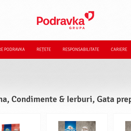
RE PODRAVKA
REȚETE
RESPONSABILITATE
CARIERE
na, Condimente & Ierburi, Gata prep