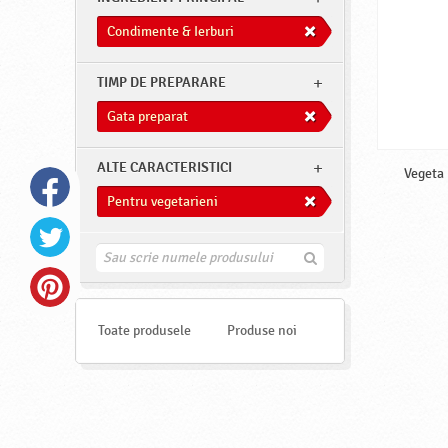
Condimente & Ierburi
TIMP DE PREPARARE
Gata preparat
ALTE CARACTERISTICI
Vegeta 
Pentru vegetarieni
G
a
s
e
s
Toate produsele
Produse noi
t
e