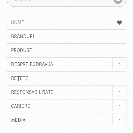
a
r
G
u
a
a
t
z
a
a
s
HOME
e
s
BRANDURI
t
e
PRODUSE
DESPRE PODRAVKA
REȚETE
RESPONSABILITATE
CARIERE
MEDIA