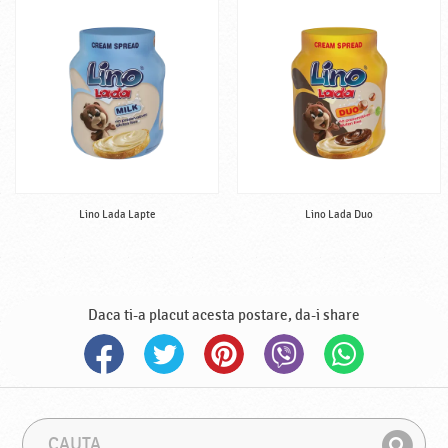
Lino Lada Lapte
Lino Lada Duo
Daca ti-a placut acesta postare, da-i share
C
F