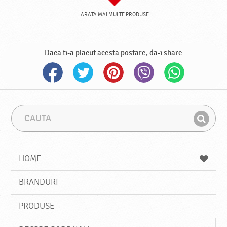
ARATA MAI MULTE PRODUSE
Daca ti-a placut acesta postare, da-i share
C
F
a
r
G
u
a
a
t
z
a
a
s
HOME
e
s
BRANDURI
t
e
PRODUSE