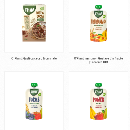
O`Plant Musli cu cacao & curmale
O'Plant Immuno - Gustare din fructe
și cereale BIO