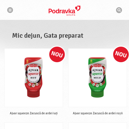
N
M
a
o
v
t
i
g
o
a
r
r
d
e
e
Mic dejun, Gata preparat
c
a
u
t
a
r
e
Ajvar squeeze Zacuscă de ardei iuți
Ajvar squeeze Zacuscă de ardei roșii