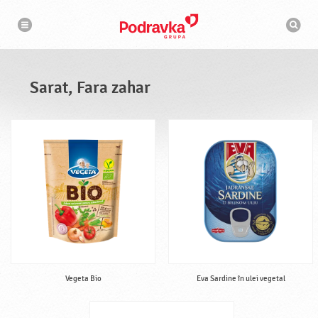
N
M
a
o
v
t
i
g
o
a
r
r
d
e
e
Sarat, Fara zahar
c
a
u
t
a
r
e
Vegeta Bio
Eva Sardine în ulei vegetal