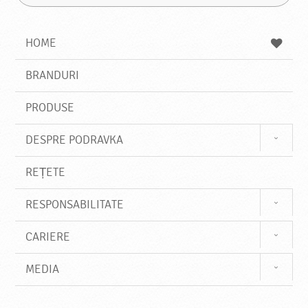
G
u
a
a
t
z
a
a
s
HOME
e
s
BRANDURI
t
e
PRODUSE
DESPRE PODRAVKA
REȚETE
RESPONSABILITATE
CARIERE
MEDIA