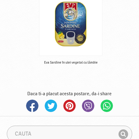
Eva Sardine în ulei vegetal cu lămâie
Daca ti-a placut acesta postare, da-i share
C
F
a
r