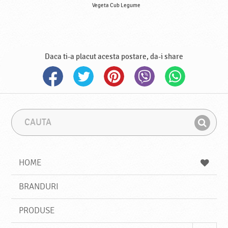
Vegeta Cub Legume
Daca ti-a placut acesta postare, da-i share
C
F
a
r
G
u
a
a
t
z
a
a
s
HOME
e
s
BRANDURI
t
e
PRODUSE