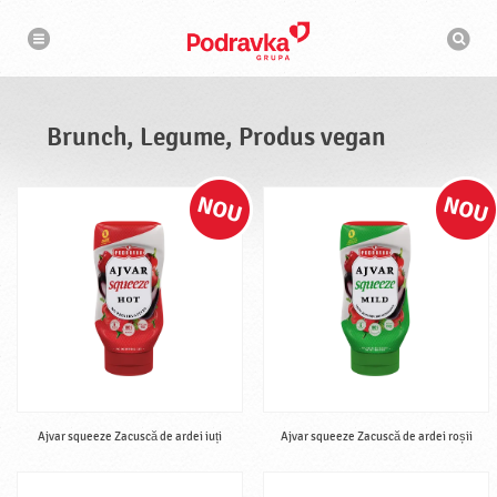
N
M
a
o
v
t
i
g
o
a
r
r
d
e
e
Brunch, Legume, Produs vegan
c
a
u
t
a
r
e
Ajvar squeeze Zacuscă de ardei iuți
Ajvar squeeze Zacuscă de ardei roșii