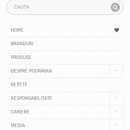
C
F
a
r
G
u
a
a
t
z
a
a
s
HOME
e
s
BRANDURI
t
e
PRODUSE
DESPRE PODRAVKA
REȚETE
RESPONSABILITATE
CARIERE
MEDIA