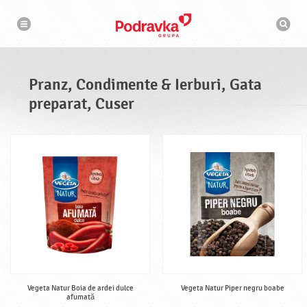
N
M
a
o
v
t
i
g
o
a
r
r
d
e
e
Pranz, Condimente & Ierburi, Gata
c
a
preparat, Cuser
u
t
a
r
e
Vegeta Natur Boia de ardei dulce
Vegeta Natur Piper negru boabe
afumată