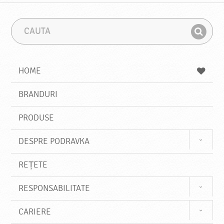
C
F
a
r
G
u
a
a
t
z
a
a
s
HOME
e
s
BRANDURI
t
e
PRODUSE
DESPRE PODRAVKA
REȚETE
RESPONSABILITATE
CARIERE