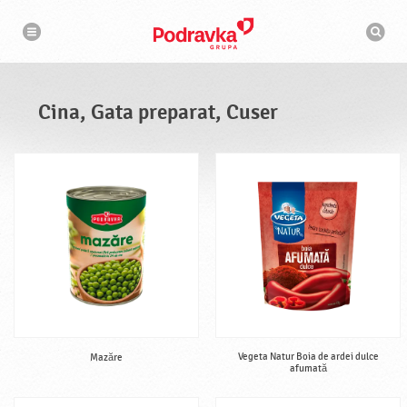
N
M
a
o
v
t
i
g
o
a
r
r
d
e
e
Cina, Gata preparat, Cuser
c
a
u
t
a
r
e
Vegeta Natur Boia de ardei dulce
Mazăre
afumată