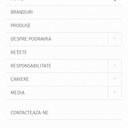
e
s
BRANDURI
t
e
PRODUSE
DESPRE PODRAVKA
REȚETE
RESPONSABILITATE
CARIERE
MEDIA
CONTACTEAZA-NE