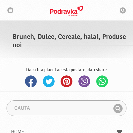
N
M
a
o
v
t
i
g
o
a
r
r
d
e
e
Brunch, Dulce, Cereale, halal, Produse
c
a
noi
u
t
a
r
e
Daca ti-a placut acesta postare, da-i share
C
F
a
r
G
u
a
a
t
z
a
a
s
HOME