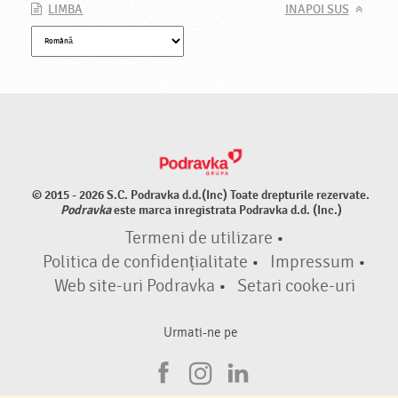
LIMBA
INAPOI SUS
© 2015 - 2026 S.C. Podravka d.d.(Inc) Toate drepturile rezervate.
Podravka
este marca inregistrata Podravka d.d. (Inc.)
Termeni de utilizare
•
Politica de confidențialitate
•
Impressum
•
Web site-uri Podravka
•
Setari cooke-uri
Urmati-ne pe
F
I
L