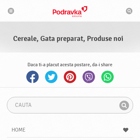
N
M
a
o
v
t
i
g
o
a
r
r
d
e
e
Cereale, Gata preparat, Produse noi
c
a
u
t
a
r
Daca ti-a placut acesta postare, da-i share
e
C
F
a
r
G
u
a
a
t
z
a
a
s
HOME
e