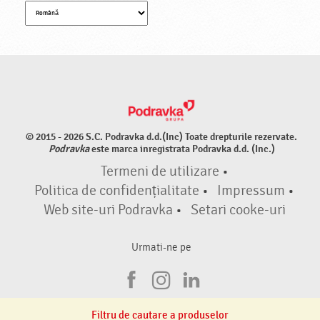
© 2015 - 2026 S.C. Podravka d.d.(Inc) Toate drepturile rezervate.
Podravka
este marca inregistrata Podravka d.d. (Inc.)
Termeni de utilizare
•
Politica de confidențialitate
•
Impressum
•
Web site-uri Podravka
•
Setari cooke-uri
Urmati-ne pe
F
I
L
a
n
i
Filtru de cautare a produselor