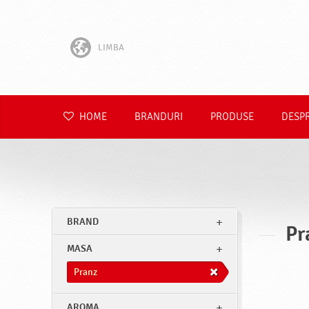
LIMBA
English
Hrvatski
HOME
BRANDURI
PRODUSE
DESP
Slovenščina
Čeština
Slovenčina
BRAND
Pr
Polski
MASA
Deutsch
Pranz
AROMA