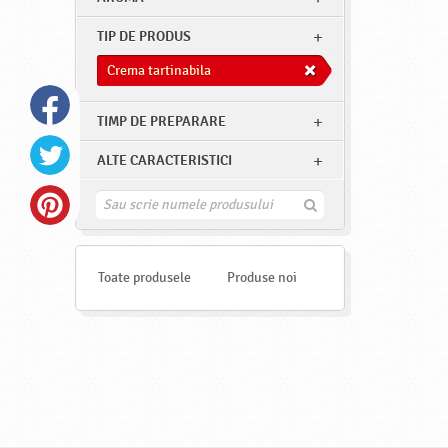
TIP DE PRODUS
Crema tartinabila
TIMP DE PREPARARE
ALTE CARACTERISTICI
G
a
s
e
s
Toate produsele
Produse noi
t
e