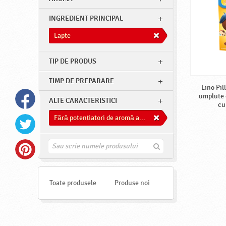
INGREDIENT PRINCIPAL
Lapte
TIP DE PRODUS
TIMP DE PREPARARE
Lino Pil
umplute 
ALTE CARACTERISTICI
cu
Fără potențiatori de aromă adăugați
G
a
s
e
s
Toate produsele
Produse noi
t
e