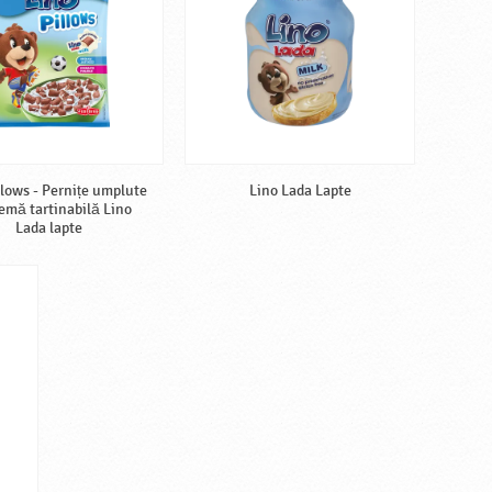
llows - Pernițe umplute
Lino Lada Lapte
emă tartinabilă Lino
Lada lapte