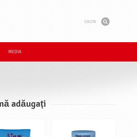
Cauta
Fraza
Gaseste
MEDIA
omă adăugați