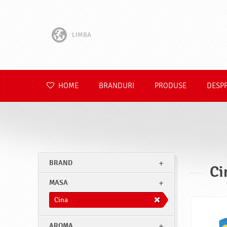
LIMBA
English
Hrvatski
HOME
BRANDURI
PRODUSE
DESP
Slovenščina
Čeština
Slovenčina
BRAND
Ci
Polski
MASA
Deutsch
Cina
AROMA