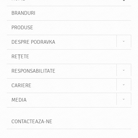
e
s
BRANDURI
t
e
PRODUSE
DESPRE PODRAVKA
REȚETE
RESPONSABILITATE
CARIERE
MEDIA
CONTACTEAZA-NE