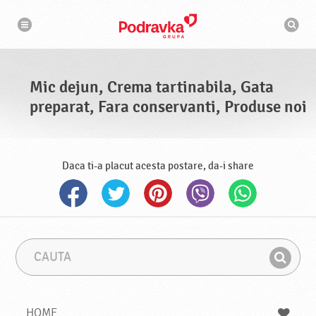
N
M
a
o
v
t
i
g
o
a
r
r
d
e
e
Mic dejun, Crema tartinabila, Gata
c
a
preparat, Fara conservanti, Produse noi
u
t
a
r
e
Daca ti-a placut acesta postare, da-i share
C
F
a
r
G
u
a
a
t
z
a
a
s
HOME