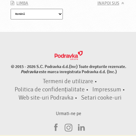
LIMBA
INAPOI SUS
© 2015 - 2026 S.C. Podravka d.d.(Inc) Toate drepturile rezervate.
Podravka
este marca inregistrata Podravka d.d. (Inc.)
Termeni de utilizare
•
Politica de confidențialitate
•
Impressum
•
Web site-uri Podravka
•
Setari cooke-uri
Urmati-ne pe
F
I
L