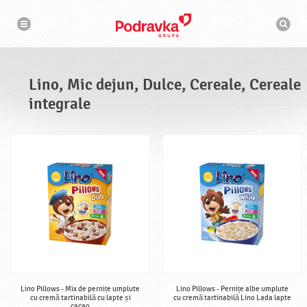
N
M
a
o
v
t
i
g
o
a
r
r
d
e
e
Lino, Mic dejun, Dulce, Cereale, Cereale
c
a
integrale
u
t
a
r
e
Lino Pillows - Mix de pernițe umplute
Lino Pillows - Pernițe albe umplute
cu cremă tartinabilă cu lapte și
cu cremă tartinabilă Lino Lada lapte
cacao