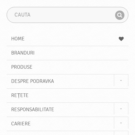
C
F
a
r
G
u
a
a
t
z
a
a
s
HOME
e
s
BRANDURI
t
e
PRODUSE
DESPRE PODRAVKA
REȚETE
RESPONSABILITATE
CARIERE