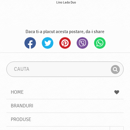
Lino Lada Duo
Daca ti-a placut acesta postare, da-i share
C
F
a
r
G
u
a
a
t
z
a
a
s
HOME
e
s
BRANDURI
t
e
PRODUSE