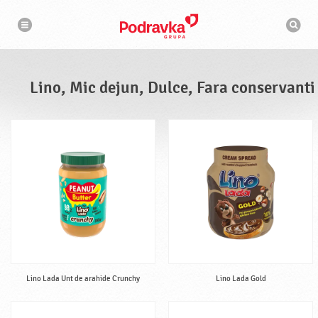
N
M
a
o
v
t
i
g
o
a
r
r
d
e
e
Lino, Mic dejun, Dulce, Fara conservanti
c
a
u
t
a
r
e
Lino Lada Unt de arahide Crunchy
Lino Lada Gold