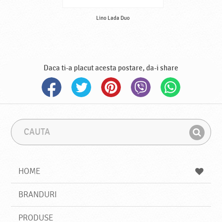
Lino Lada Duo
Daca ti-a placut acesta postare, da-i share
C
F
a
r
G
u
a
a
t
z
a
a
s
HOME
e
s
BRANDURI
t
e
PRODUSE