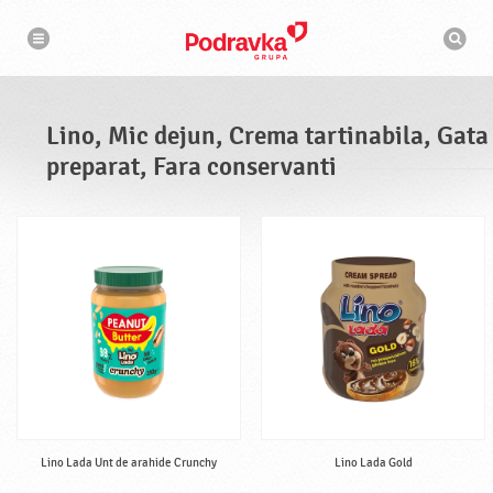
N
M
a
o
v
t
i
g
o
a
r
r
d
e
e
Lino, Mic dejun, Crema tartinabila, Gata
c
a
preparat, Fara conservanti
u
t
a
r
e
Lino Lada Unt de arahide Crunchy
Lino Lada Gold