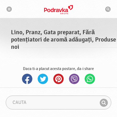
N
M
a
o
v
t
i
g
o
a
r
r
d
e
e
Lino, Pranz, Gata preparat, Fără
c
a
potențiatori de aromă adăugați, Produse
u
t
noi
a
r
e
Daca ti-a placut acesta postare, da-i share
C
F
a
r
G
u
a
a
t
z