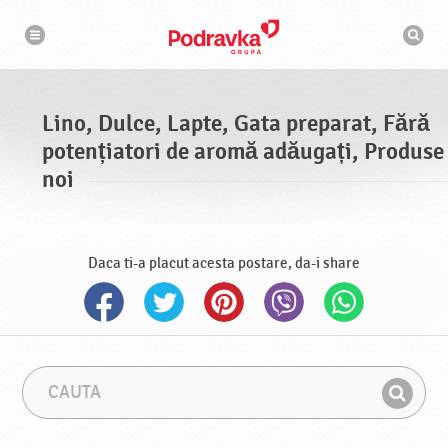
N
M
a
o
v
t
i
g
o
a
r
r
d
e
e
Lino, Dulce, Lapte, Gata preparat, Fără
c
a
potențiatori de aromă adăugați, Produse
u
t
noi
a
r
e
Daca ti-a placut acesta postare, da-i share
C
F
a
r
G
u
a
a
t
z