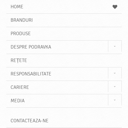
a
a
s
HOME
e
s
BRANDURI
t
e
PRODUSE
DESPRE PODRAVKA
REȚETE
RESPONSABILITATE
CARIERE
MEDIA
CONTACTEAZA-NE