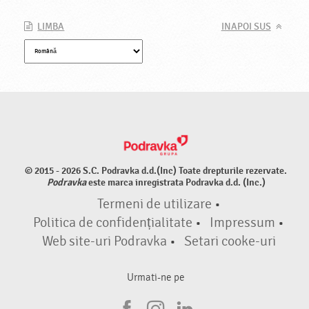
LIMBA
INAPOI SUS
© 2015 - 2026 S.C. Podravka d.d.(Inc) Toate drepturile rezervate.
Podravka
este marca inregistrata Podravka d.d. (Inc.)
Termeni de utilizare
•
Politica de confidențialitate
•
Impressum
•
Web site-uri Podravka
•
Setari cooke-uri
Urmati-ne pe
F
I
L