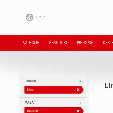
LIMBA
English
Hrvatski
HOME
BRANDURI
PRODUSE
DESP
Slovenščina
Čeština
Slovenčina
BRAND
Li
Polski
Lino
Deutsch
MASA
Brunch