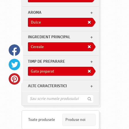
AROMA
Dulce
INGREDIENT PRINCIPAL
Cereale
TIMP DE PREPARARE
Gata preparat
ALTE CARACTERISTICI
G
a
s
e
s
Toate produsele
Produse noi
t
e