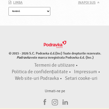
LIMBA
INAPOI SUS
© 2015 - 2026 S.C. Podravka d.d.(Inc) Toate drepturile rezervate.
Podravka
este marca inregistrata Podravka d.d. (Inc.)
Termeni de utilizare
•
Politica de confidențialitate
•
Impressum
•
Web site-uri Podravka
•
Setari cooke-uri
Urmati-ne pe
F
I
L