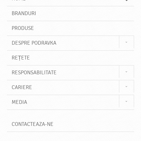
e
s
BRANDURI
t
e
PRODUSE
DESPRE PODRAVKA
REȚETE
RESPONSABILITATE
CARIERE
MEDIA
CONTACTEAZA-NE