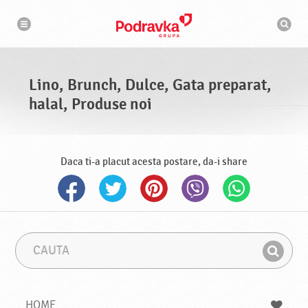
N
M
a
o
v
t
i
g
o
a
r
r
d
e
e
Lino, Brunch, Dulce, Gata preparat,
c
a
halal, Produse noi
u
t
a
r
e
Daca ti-a placut acesta postare, da-i share
C
F
a
r
G
u
a
a
t
z
a
a
s
HOME