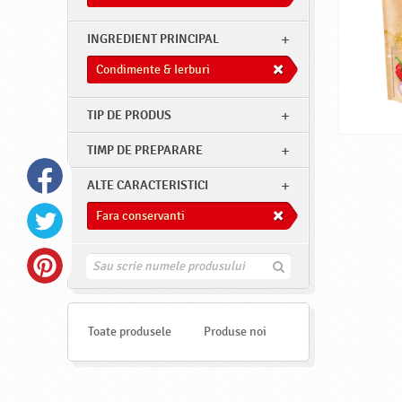
INGREDIENT PRINCIPAL
Condimente & Ierburi
TIP DE PRODUS
TIMP DE PREPARARE
ALTE CARACTERISTICI
Fara conservanti
G
a
s
e
s
Toate produsele
Produse noi
t
e