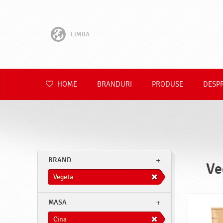
LIMBA
English
Hrvatski
HOME
BRANDURI
PRODUSE
DESP
Slovenščina
Čeština
Slovenčina
BRAND
Ve
Polski
Vegeta
Deutsch
MASA
Cina