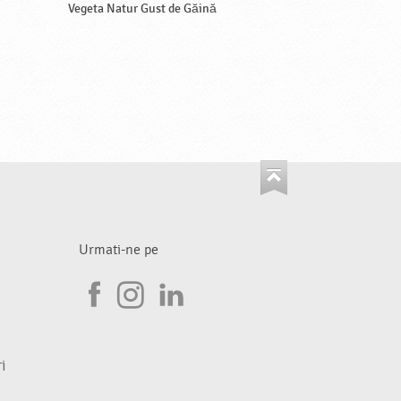
Vegeta Natur Gust de Găină
Urmati-ne pe
I
F
n
L
a
s
i
i