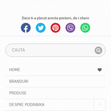
Daca ti-a placut acesta postare, da-i share
C
F
a
r
G
u
a
a
t
z
a
a
s
HOME
e
s
BRANDURI
t
e
PRODUSE
DESPRE PODRAVKA