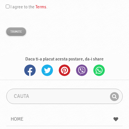
I agree to the
Terms
.
TRIMITE
Daca ti-a placut acesta postare, da-i share
C
F
a
r
G
u
a
a
t
z
a
a
s
HOME
e
s