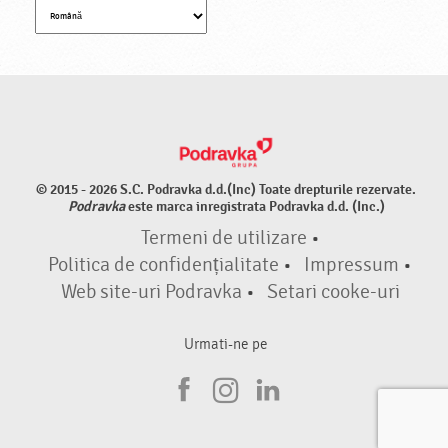
© 2015 - 2026 S.C. Podravka d.d.(Inc) Toate drepturile rezervate.
Podravka
este marca inregistrata Podravka d.d. (Inc.)
Termeni de utilizare
•
Politica de confidențialitate
•
Impressum
•
Web site-uri Podravka
•
Setari cooke-uri
Urmati-ne pe
F
I
L
a
n
i