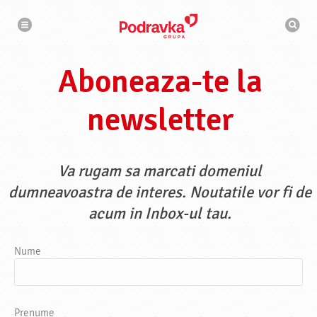
N
M
a
o
v
t
i
g
o
a
r
r
Aboneaza-te la
d
e
e
c
a
newsletter
u
t
a
r
e
Va rugam sa marcati domeniul
dumneavoastra de interes. Noutatile vor fi de
acum in Inbox-ul tau.
Nume
Prenume