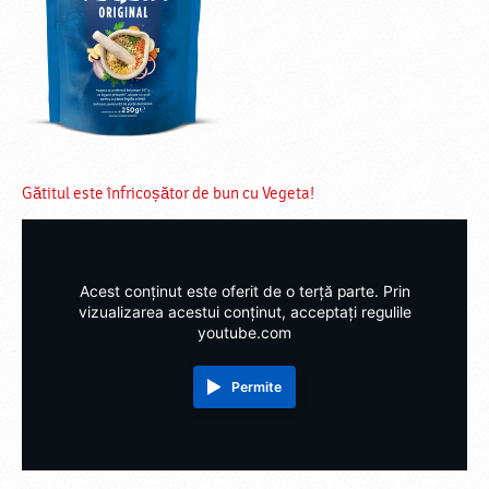
t
c
a
!
u
i
n
i
m
a
Gătitul este înfricoșător de bun cu Vegeta!
Acest conținut este oferit de o terță parte. Prin
vizualizarea acestui conținut, acceptați regulile
youtube.com
Permite