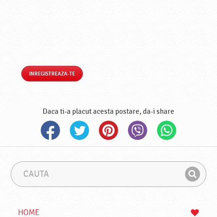
INREGISTREAZA-TE
Daca ti-a placut acesta postare, da-i share
C
F
a
r
G
u
a
a
t
z
a
a
s
HOME