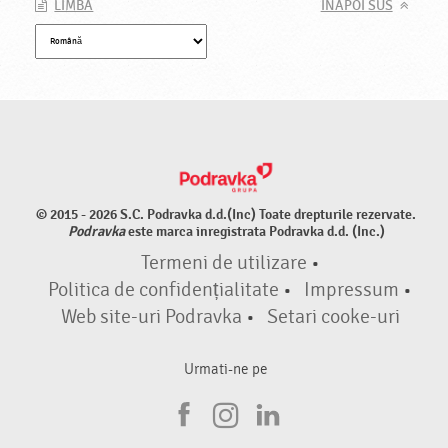
LIMBA
INAPOI SUS
© 2015 - 2026 S.C. Podravka d.d.(Inc) Toate drepturile rezervate.
Podravka
este marca inregistrata Podravka d.d. (Inc.)
Termeni de utilizare
•
Politica de confidențialitate
•
Impressum
•
Web site-uri Podravka
•
Setari cooke-uri
Urmati-ne pe
F
I
L
a
n
i