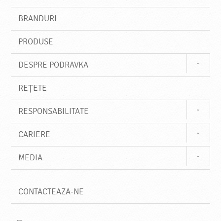
e
s
BRANDURI
t
e
PRODUSE
DESPRE PODRAVKA
REȚETE
RESPONSABILITATE
CARIERE
MEDIA
CONTACTEAZA-NE