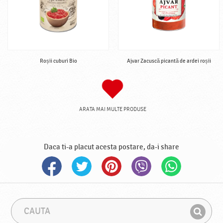
Roșii cuburi Bio
Ajvar Zacuscă picantă de ardei roșii
ARATA MAI MULTE PRODUSE
Daca ti-a placut acesta postare, da-i share
C
F
a
r