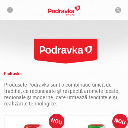
N
M
a
o
v
t
i
g
o
a
r
r
d
e
e
c
a
u
t
a
r
e
Podravka
Produsele Podravka sunt o combinație unică de
tradiție, ce recunoaște și respectă aromele locale,
regionale și moderne, care urmează tendințele și
realizările tehnologice.