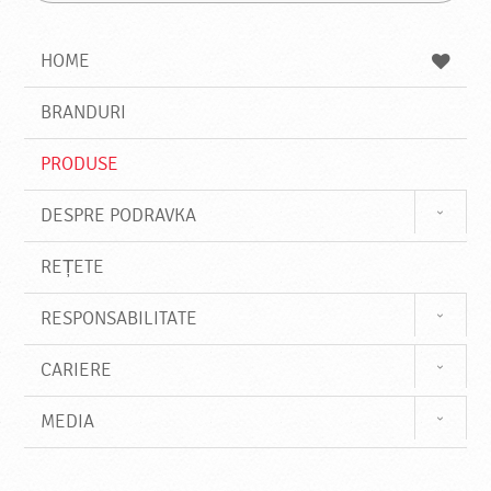
G
u
a
a
t
z
a
a
s
HOME
e
s
BRANDURI
t
e
PRODUSE
DESPRE PODRAVKA
REȚETE
RESPONSABILITATE
CARIERE
MEDIA