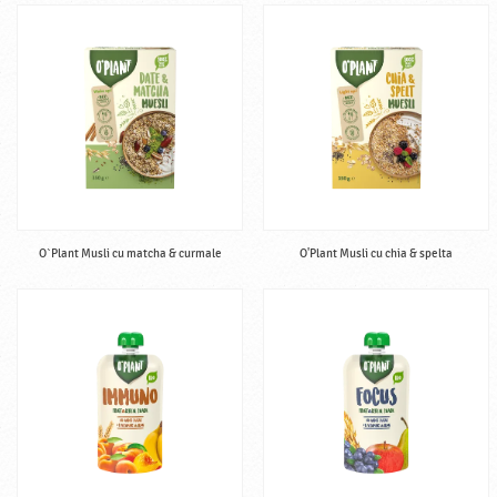
O`Plant Musli cu matcha & curmale
O'Plant Musli cu chia & spelta