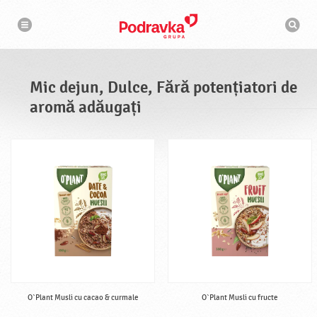
N
M
a
o
v
t
i
g
o
a
r
r
d
e
e
Mic dejun, Dulce, Fără potențiatori de
c
a
aromă adăugați
u
t
a
r
e
O`Plant Musli cu cacao & curmale
O`Plant Musli cu fructe