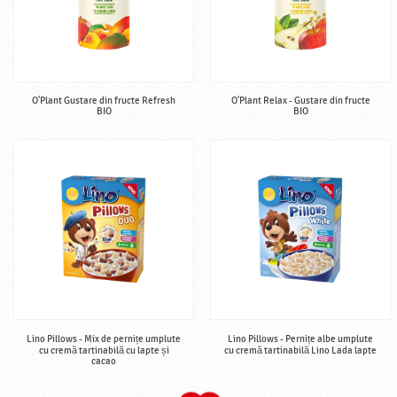
O'Plant Gustare din fructe Refresh
O'Plant Relax - Gustare din fructe
BIO
BIO
Lino Pillows - Mix de pernițe umplute
Lino Pillows - Pernițe albe umplute
cu cremă tartinabilă cu lapte și
cu cremă tartinabilă Lino Lada lapte
cacao