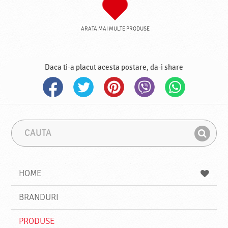
ARATA MAI MULTE PRODUSE
Daca ti-a placut acesta postare, da-i share
C
F
a
r
G
u
a
a
t
z
a
a
s
HOME
e
s
BRANDURI
t
e
PRODUSE