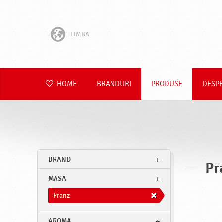
LIMBA
English
Hrvatski
HOME
BRANDURI
PRODUSE
DESP
Slovenščina
Čeština
Slovenčina
BRAND
Pr
Polski
MASA
Deutsch
Pranz
AROMA