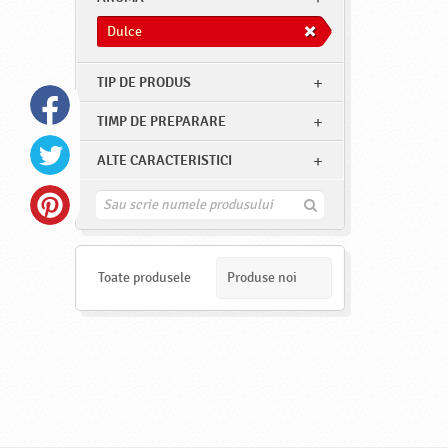
Dulce
TIP DE PRODUS
TIMP DE PREPARARE
ALTE CARACTERISTICI
G
a
s
e
s
Toate produsele
Produse noi
t
e