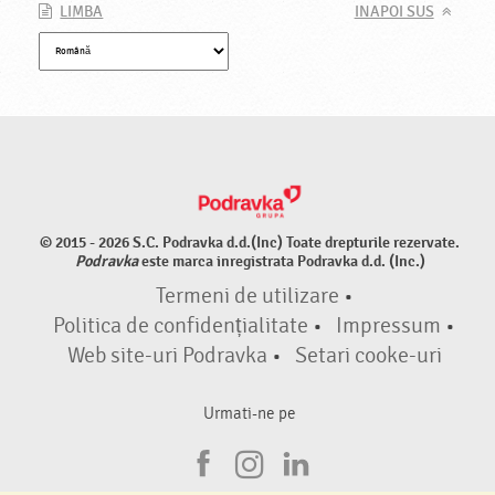
LIMBA
INAPOI SUS
© 2015 - 2026 S.C. Podravka d.d.(Inc) Toate drepturile rezervate.
Podravka
este marca inregistrata Podravka d.d. (Inc.)
Termeni de utilizare
•
Politica de confidențialitate
•
Impressum
•
Web site-uri Podravka
•
Setari cooke-uri
Urmati-ne pe
F
I
L