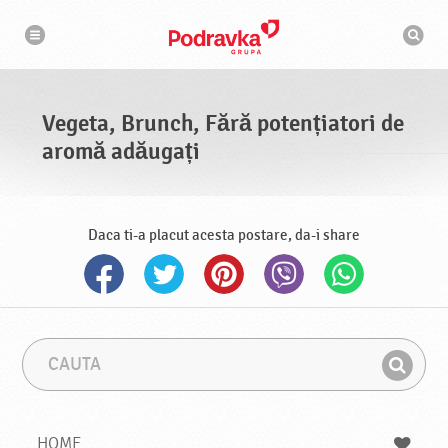
N
M
a
o
v
t
i
g
o
a
r
r
d
e
e
Vegeta, Brunch, Fără potențiatori de
c
a
aromă adăugați
u
t
a
r
e
Daca ti-a placut acesta postare, da-i share
C
F
a
r
G
u
a
a
t
z
a
a
s
HOME