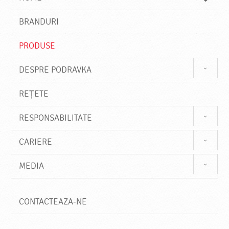
e
s
BRANDURI
t
e
PRODUSE
DESPRE PODRAVKA
REȚETE
RESPONSABILITATE
CARIERE
MEDIA
CONTACTEAZA-NE