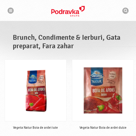
N
M
a
o
v
t
i
g
o
a
r
r
d
e
e
Brunch, Condimente & Ierburi, Gata
c
a
preparat, Fara zahar
u
t
a
r
e
Vegeta Natur Boia de ardei iute
Vegeta Natur Boia de ardei dulce