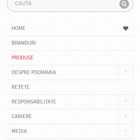
C
F
a
r
G
u
a
a
t
z
a
a
s
HOME
e
s
BRANDURI
t
e
PRODUSE
DESPRE PODRAVKA
REȚETE
RESPONSABILITATE
CARIERE
MEDIA