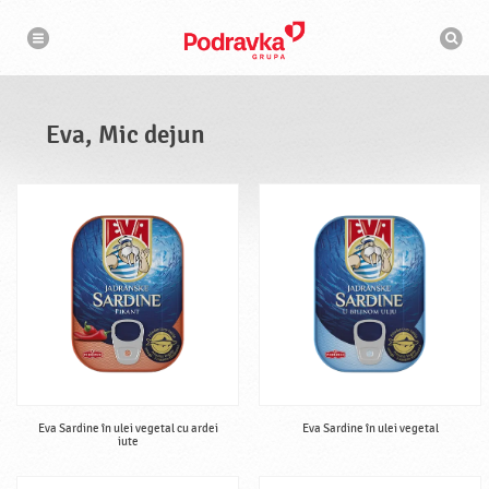
N
M
a
o
v
t
i
g
o
a
r
r
d
e
e
Eva, Mic dejun
c
a
u
t
a
r
e
Eva Sardine în ulei vegetal cu ardei
Eva Sardine în ulei vegetal
iute