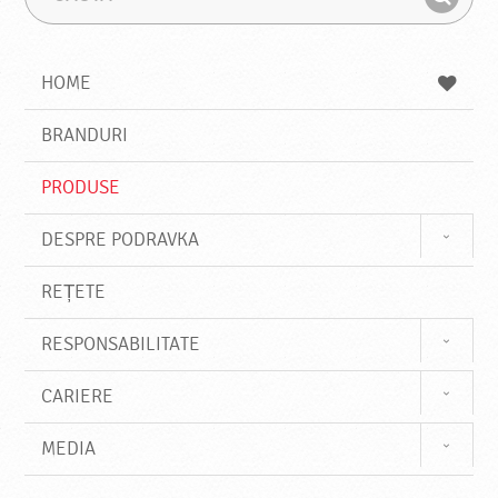
a
r
G
u
a
a
t
z
a
a
s
HOME
e
s
BRANDURI
t
e
PRODUSE
DESPRE PODRAVKA
REȚETE
RESPONSABILITATE
CARIERE
MEDIA