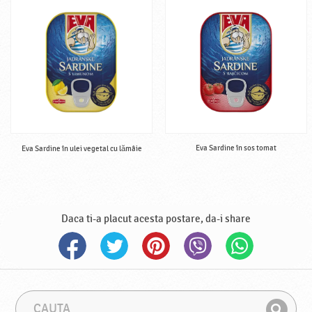
Eva Sardine în sos tomat
Eva Sardine în ulei vegetal cu lămâie
Daca ti-a placut acesta postare, da-i share
C
F