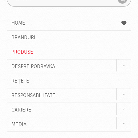
a
r
G
u
a
a
t
z
a
a
s
HOME
e
s
BRANDURI
t
e
PRODUSE
DESPRE PODRAVKA
REȚETE
RESPONSABILITATE
CARIERE
MEDIA