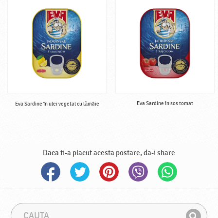
Eva Sardine în sos tomat
Eva Sardine în ulei vegetal cu lămâie
Daca ti-a placut acesta postare, da-i share
C
F