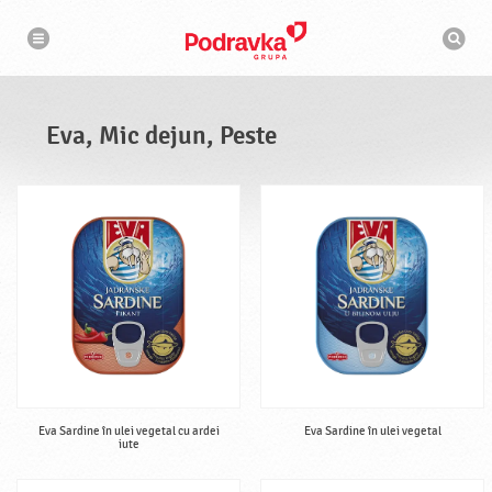
N
M
a
o
v
t
i
g
o
a
r
r
d
e
e
Eva, Mic dejun, Peste
c
a
u
t
a
r
e
Eva Sardine în ulei vegetal cu ardei
Eva Sardine în ulei vegetal
iute