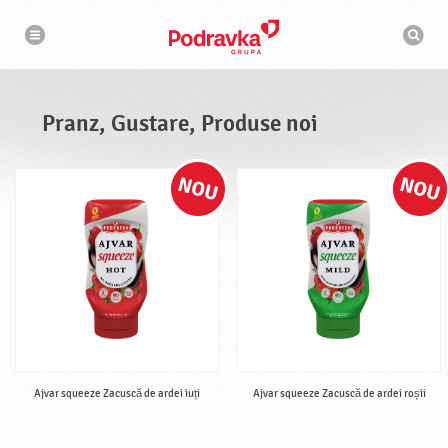
N
M
a
o
v
t
i
g
o
a
r
r
d
e
e
Pranz, Gustare, Produse noi
c
a
u
t
a
r
e
Ajvar squeeze Zacuscă de ardei iuți
Ajvar squeeze Zacuscă de ardei roșii