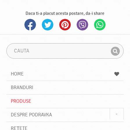
Daca ti-a placut acesta postare, da-i share
C
F
a
r
G
u
a
a
t
z
a
a
s
HOME
e
s
BRANDURI
t
e
PRODUSE
DESPRE PODRAVKA
REȚETE