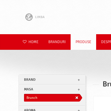
LIMBA
English
Hrvatski
HOME
BRANDURI
PRODUSE
DESP
Slovenščina
Čeština
Slovenčina
BRAND
Br
Polski
MASA
Deutsch
Brunch
AROMA