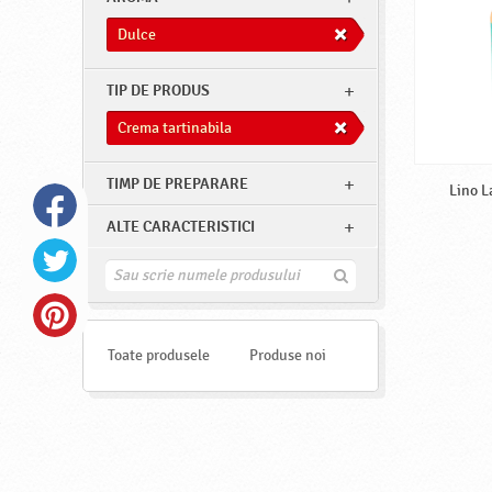
Dulce
TIP DE PRODUS
Crema tartinabila
TIMP DE PREPARARE
Lino L
ALTE CARACTERISTICI
G
a
s
e
s
Toate produsele
Produse noi
t
e