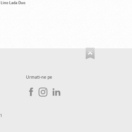
Lino Lada Duo
Urmati-ne pe
I
F
n
L
a
s
i
i
c
t
n